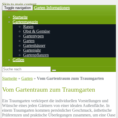
Skip to main content
Garten Informationen
Toggle navigation
Startseite
Gartenmagazin
Rasen
Obst & Gemüse
Gartentypen
Garten
Gartenhäuser
Gartenjahr
Gartenpflanzen
Grillen
Startseite
»
Garten
»
Vom Gartentraum zum Traumgarten
Vom Gartentraum zum Traumgarten
Ein Traumgarten verkörpert die individuellen Vorstellungen und
Wünsche eines jeden Gärtners von einer idealen Außenfläche. In
einem Traumgarten kommen persönlicher Geschmack, ästhetische
Präferenzen und praktische Überlegungen zusammen, um eine Oase