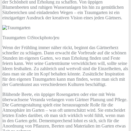
der Schönheit und Erholung zu schaffen. Von üppigen
Blumenbeeten und ruhigen Wasseranlagen bis hin zu gemütlichen
Sitzbereichen und einladenden Wegen – ein Traumgarten ist ein
einzigartiger Ausdruck der kreativen Vision eines jeden Gärtners.
Traumgarten ©iStockphoto/jeu
Wenn der Frühling immer näher rückt, beginnt das Gärtnerherz
schneller zu schlagen. Dann erwacht die Vorfreude auf die schönen
Stunden im eigenen Garten, wo man Erholung finden und Feste
feiern kann. Wer seine Gartenträume verwirklichen will, sollte seine
Ideen festhalten. Zu zahlreich und wertvoll sind die Einzelheiten, als
dass man sie alle im Kopf behalten könnte. Zusätzliche Inspiration
für den eigenen Traumgarten kann man finden, wenn man sich mit
der Gartenkunst aus verschiedenen Kulturen beschäftigt.
Blühende Beete, ein üppiger Rosengarten oder eine mit Wein
überwachsene Veranda verlangen vom Gärtner Planung und Pflege.
Die Gartengestaltung spielt eine herausragende Rolle für die
Atmosphäre im Garten – was oft unterschätzt wird. Sie entscheidet
letzten Endes darüber, ob man sich wirklich wohl fühlt, wenn man
in den Garten geht. Dementsprechend lohnt es sich, sich für die
Anordnung von Pflanzen, Beeten und Materialien im Garten etwas